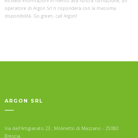
Richiedi informazioni in merito alla nostra formazione, un
operatore di Argon Srl ti risponderà con la massima
disponibilità. Go green, call Argon!
ARGON SRL
Via dell’Artigianato 23 , Molinetto di Mazzano - 25080
Brescia