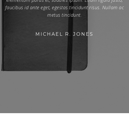
elementum purus et, sodales ipsum. Etiam ligula justo,
faucibus id ante eget, egestas tincidunt risus. Nullam ac
metus tincidunt.
MICHAEL R. JONES