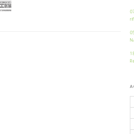
0
ri
05
Na
1
R
A