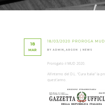
18/03/2020 PROROGA MUD
18
MAR
BY ADMIN_ARGON
NEWS
Prorogato il MUD 2020.
All’interno del D.L. “Cura Italia” l
quest’anno.