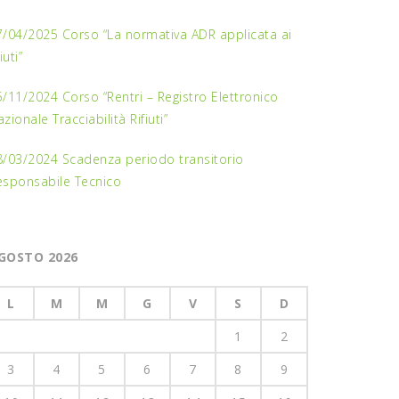
7/04/2025 Corso “La normativa ADR applicata ai
fiuti”
/11/2024 Corso “Rentri – Registro Elettronico
zionale Tracciabilità Rifiuti”
8/03/2024 Scadenza periodo transitorio
esponsabile Tecnico
GOSTO 2026
L
M
M
G
V
S
D
1
2
3
4
5
6
7
8
9