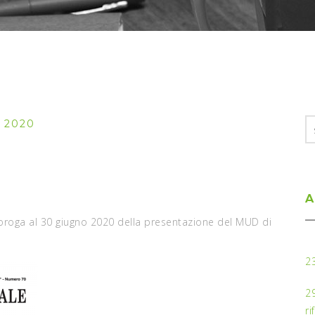
S
 2020
fo
A
a proroga al 30 giugno 2020 della presentazione del MUD di
2
2
ri